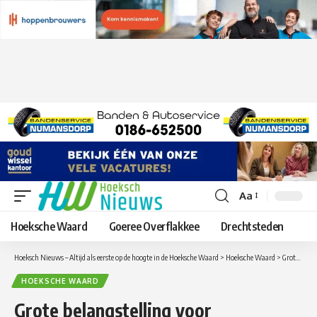
Aa
Lettergrootte
aanpassen
Hoeksche Waard
Goeree Overflakkee
Drechtsteden
Hoeksch Nieuws – Altijd als eerste op de hoogte in de Hoeksche Waard
>
Hoeksche Waard
>
Grote belangstelling voor scootmobiel training in Oud-Beijerland
HOEKSCHE WAARD
Grote belangstelling voor