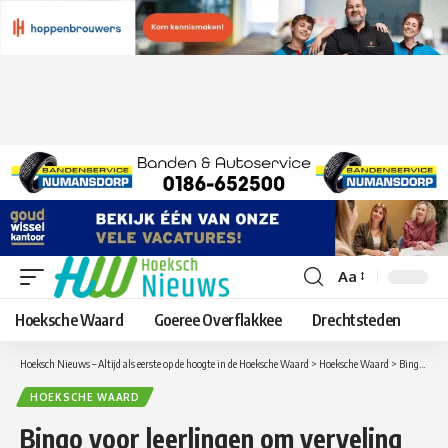
Aa
Lettergrootte
aanpassen
Hoeksche Waard
Goeree Overflakkee
Drechtsteden
Hoeksch Nieuws – Altijd als eerste op de hoogte in de Hoeksche Waard
>
Hoeksche Waard
>
Bingo voor leerlingen om verveling tegen te gaan
HOEKSCHE WAARD
Bingo voor leerlingen om verveling