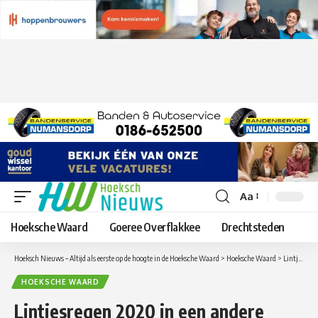
Aa
Lettergrootte
aanpassen
Hoeksche Waard
Goeree Overflakkee
Drechtsteden
Hoeksch Nieuws – Altijd als eerste op de hoogte in de Hoeksche Waard
>
Hoeksche Waard
>
Lintjesregen 2020 in een andere vorm
HOEKSCHE WAARD
Lintjesregen 2020 in een andere