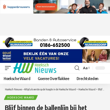
Aa
Lettergrootte
aanpassen
Hoeksche Waard
Goeree Overflakkee
Drechtsteden
Hoeksch Nieuws – Altijd als eerste op de hoogte in de Hoeksche Waard
>
Hoeksche Waard
>
Blijf binnen de ballenlijn bij het Recreatiegebied de Oude Tol en voorkom boetes
HOEKSCHE WAARD
Blijf binnen de ballenlijn bij het