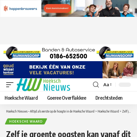
Aa
Lettergrootte
aanpassen
Hoeksche Waard
Goeree Overflakkee
Drechtsteden
Hoeksch Nieuws – Altijd als eerste op de hoogte in de Hoeksche Waard
>
Hoeksche Waard
>
Zelf je groente oogsten kan vanaf dit weekend weer bij Beleef het en Eet het in Strijen
HOEKSCHE WAARD
Zelf je groente oogsten kan vanaf dit