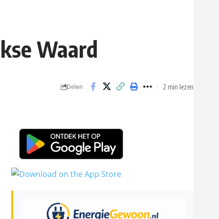
ekse Waard
2 min lezen
Delen