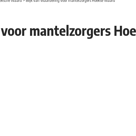
eksche Waard
>
Blijk van Waardering voor mantelzorgers Hoekse Waard
g voor mantelzorgers Ho