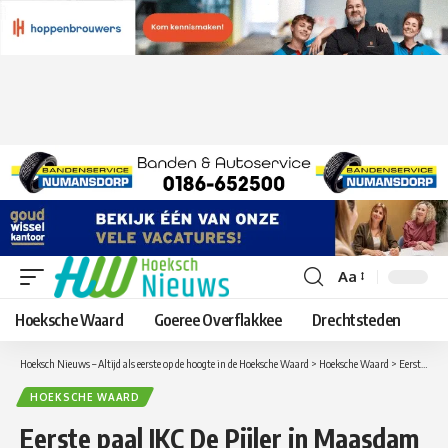
Aa
Lettergrootte
aanpassen
Hoeksche Waard
Goeree Overflakkee
Drechtsteden
Hoeksch Nieuws – Altijd als eerste op de hoogte in de Hoeksche Waard
>
Hoeksche Waard
>
Eerste paal IKC De Pijler in Maasdam gaat dinsdag 1 oktober de grond in
HOEKSCHE WAARD
Eerste paal IKC De Pijler in Maasdam