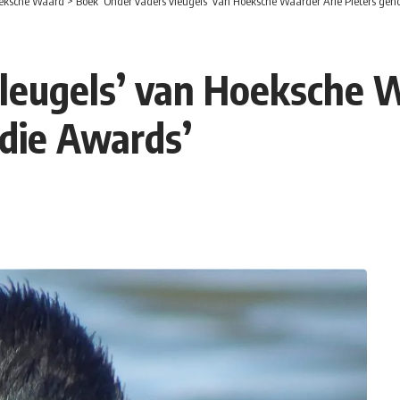
eksche Waard
>
Boek ‘Onder vaders vleugels’ van Hoeksche Waarder Arie Pieters gen
leugels’ van Hoeksche W
die Awards’