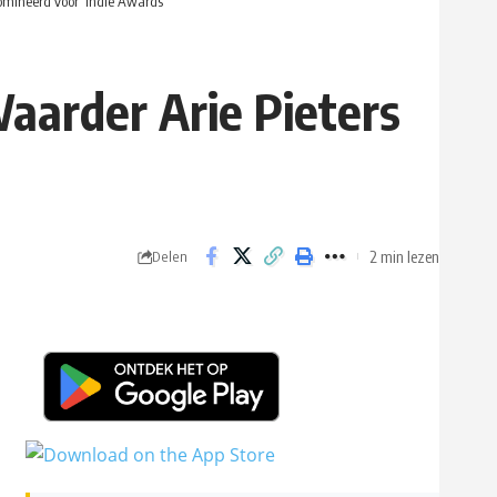
omineerd voor ‘Indie Awards’
aarder Arie Pieters
2 min lezen
Delen