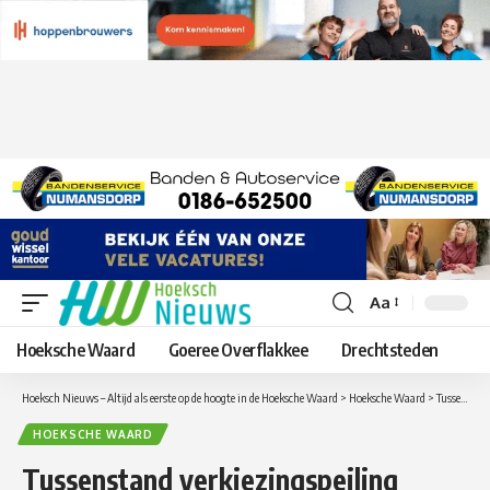
Aa
Lettergrootte
aanpassen
Hoeksche Waard
Goeree Overflakkee
Drechtsteden
Hoeksch Nieuws – Altijd als eerste op de hoogte in de Hoeksche Waard
>
Hoeksche Waard
>
Tussenstand verkiezingspeiling verkiezingen Hoeksche Waard: CDA, VVD en D66 aan kop, stemmen kan nog tot maandag 19 november
HOEKSCHE WAARD
Tussenstand verkiezingspeiling