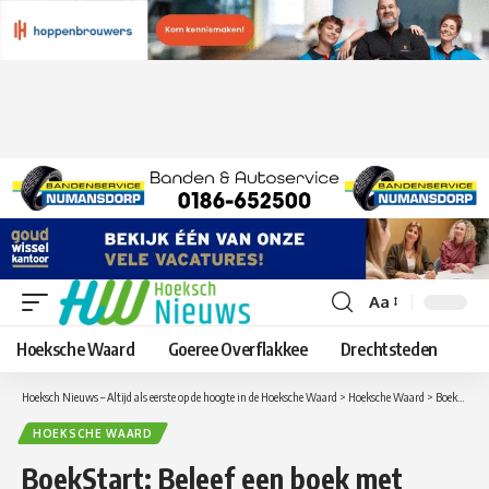
Aa
Lettergrootte
aanpassen
Hoeksche Waard
Goeree Overflakkee
Drechtsteden
Hoeksch Nieuws – Altijd als eerste op de hoogte in de Hoeksche Waard
>
Hoeksche Waard
>
BoekStart: Beleef een boek met gebaren, muziek én plezier!
HOEKSCHE WAARD
BoekStart: Beleef een boek met