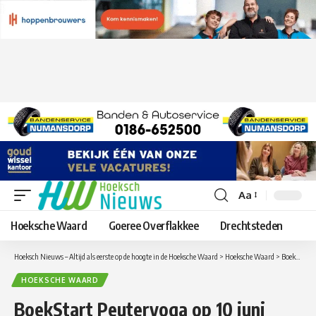
Aa
Lettergrootte
aanpassen
Hoeksche Waard
Goeree Overflakkee
Drechtsteden
Hoeksch Nieuws – Altijd als eerste op de hoogte in de Hoeksche Waard
>
Hoeksche Waard
>
BoekStart Peuteryoga op 10 juni
HOEKSCHE WAARD
BoekStart Peuteryoga op 10 juni