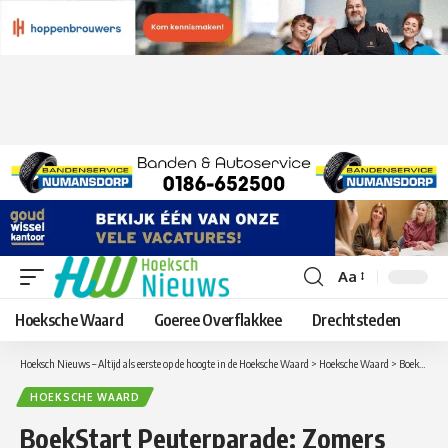
Aa
Lettergrootte
aanpassen
Hoeksche Waard
Goeree Overflakkee
Drechtsteden
Hoeksch Nieuws – Altijd als eerste op de hoogte in de Hoeksche Waard
>
Hoeksche Waard
>
BoekStart Peuterparade: Zomers voorleesmoment met Fien en Milo in de bibliotheek van Numansdorp en Strijen
HOEKSCHE WAARD
BoekStart Peuterparade: Zomers