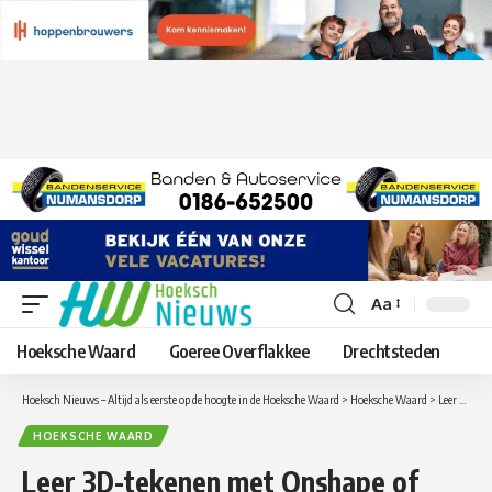
Aa
Lettergrootte
aanpassen
Hoeksche Waard
Goeree Overflakkee
Drechtsteden
Hoeksch Nieuws – Altijd als eerste op de hoogte in de Hoeksche Waard
>
Hoeksche Waard
>
Leer 3D-tekenen met Onshape of TinkerCad in het Oude Raadshuis
HOEKSCHE WAARD
Leer 3D-tekenen met Onshape of