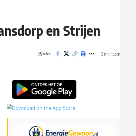
nsdorp en Strijen
2 min lezen
Delen