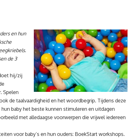
uders en hun
ksche
egkriebels.
sen de 3
et hij/zij
de
r. Spelen
ook de taalvaardigheid en het woordbegrip. Tijdens deze
 hun baby het beste kunnen stimuleren en uitdagen
oorbeeld met alledaagse voorwerpen die vrijwel iedereen
iteiten voor baby’s en hun ouders: BoekStart workshops.