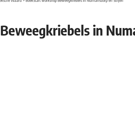
eksche Waard
>
BoekStart workshop Beweegkriebels in Numansdorp en Strijen
Beweegkriebels in Numa