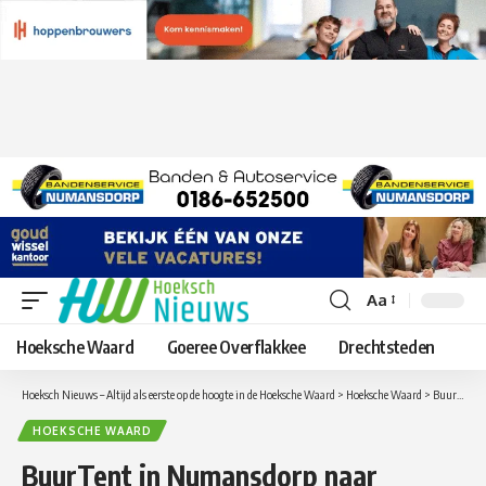
Aa
Lettergrootte
aanpassen
Hoeksche Waard
Goeree Overflakkee
Drechtsteden
Hoeksch Nieuws – Altijd als eerste op de hoogte in de Hoeksche Waard
>
Hoeksche Waard
>
BuurTent in Numansdorp naar aanleiding van inbraken en babbeltruc
HOEKSCHE WAARD
BuurTent in Numansdorp naar