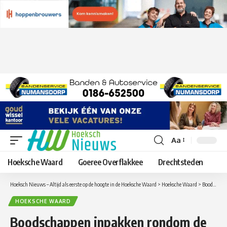
Aa
Lettergrootte
aanpassen
Hoeksche Waard
Goeree Overflakkee
Drechtsteden
Hoeksch Nieuws – Altijd als eerste op de hoogte in de Hoeksche Waard
>
Hoeksche Waard
>
Boodschappen inpakken rondom de feestdagen levert ruim 3700 euro op voor de Roparun
HOEKSCHE WAARD
Boodschappen inpakken rondom de