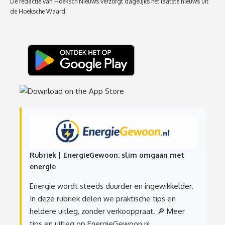
De redactie van Hoeksch Nieuws verzorgt dagelijks het laatste nieuws uit
de Hoeksche Waard.
Rubriek | EnergieGewoon: slim omgaan met
energie
Energie wordt steeds duurder en ingewikkelder.
In deze rubriek delen we praktische tips en
heldere uitleg, zonder verkooppraat.
🔎 Meer
tips en uitleg op EnergieGewoon.nl