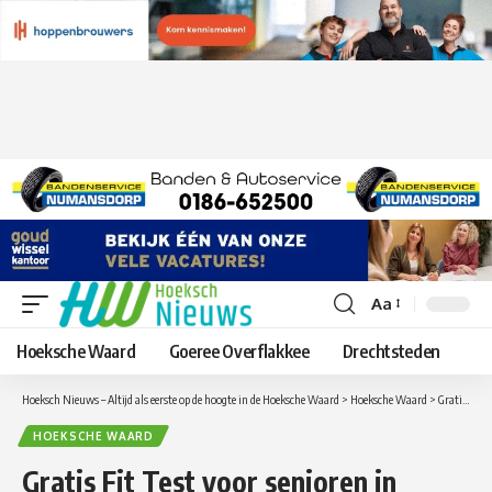
Aa
Lettergrootte
aanpassen
Hoeksche Waard
Goeree Overflakkee
Drechtsteden
Hoeksch Nieuws – Altijd als eerste op de hoogte in de Hoeksche Waard
>
Hoeksche Waard
>
Gratis Fit Test voor senioren in Puttershoek, Oud-Beijerland en Numansdorp.
HOEKSCHE WAARD
Gratis Fit Test voor senioren in