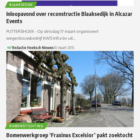
BLAAKSEDIJK
Inloopavond over reconstructie Blaaksedijk in Alcazar
Events
PUTTERSHOEK - Op dinsdag 17 maart organiseert
wegenbouwbedrijf KWS Infra bv uit…
Redactie Hoeksch Nieuws
10 maart 2015
BOMENSTICHTING
Bomenwerkgroep ‘Fraxinus Excelsior’ pakt zoektocht