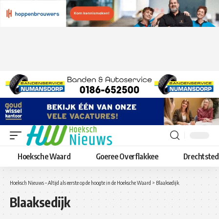
Hoeksche Waard
Goeree Overflakkee
Drechtste
Hoeksch Nieuws – Altijd als eerste op de hoogte in de Hoeksche Waard
>
Blaaksedijk
Blaaksedijk