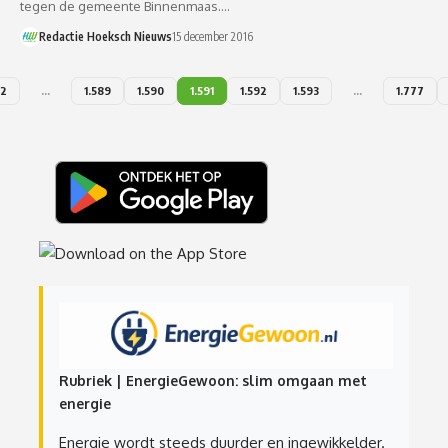
tegen de gemeente Binnenmaas.…
Redactie Hoeksch Nieuws
15 december 2016
2
…
1.589
1.590
1.591
1.592
1.593
…
1.777
Rubriek | EnergieGewoon: slim omgaan met
energie
Energie wordt steeds duurder en ingewikkelder.