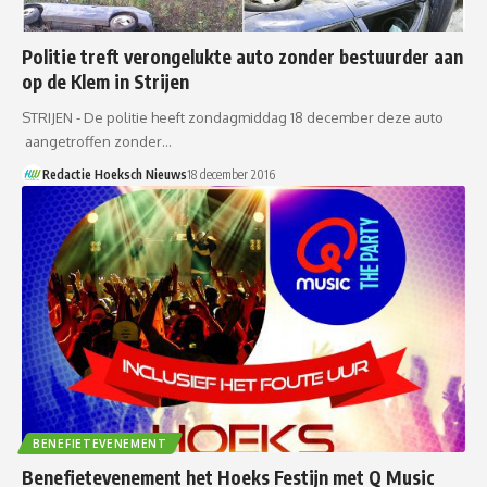
Politie treft verongelukte auto zonder bestuurder aan
op de Klem in Strijen
STRIJEN - De politie heeft zondagmiddag 18 december deze auto
aangetroffen zonder…
Redactie Hoeksch Nieuws
18 december 2016
BENEFIETEVENEMENT
Benefietevenement het Hoeks Festijn met Q Music