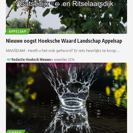
APPELSAP
Nieuwe oogst Hoeksche Waard Landschap Appelsap
MAASDAM - Heeft u het ook gehoord? Er iets heerlijks te koop.…
Redactie Hoeksch Nieuws
4 november 2014
DIEREN