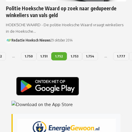
Politie Hoeksche Waard op zoek naar gedupeerde
winkeliers van vals geld
HOEKSCHE WAARD - De politie Hoeksche Waard vraagt winkeliers
in de Hoeksche…
Redactie Hoeksch Nieuws
29 oktober 2014
2
…
1.750
1.751
1.752
1.753
1.754
…
1.777