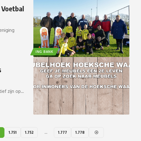
 Voetbal
eniging
ING BANK
s
ef zijn op…
0
1.751
1.752
…
1.777
1.778