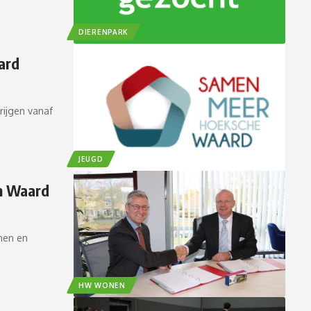
DIERENPARK
ard
ijgen vanaf
JEUGD
n Waard
nen en
HW WONEN