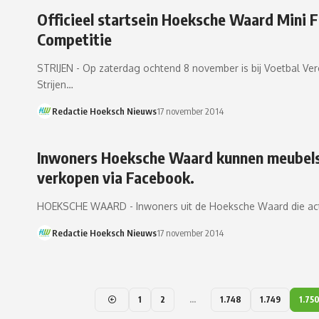
Officieel startsein Hoeksche Waard Mini F
Competitie
STRIJEN - Op zaterdag ochtend 8 november is bij Voetbal Ver
Strijen…
Redactie Hoeksch Nieuws
17 november 2014
Inwoners Hoeksche Waard kunnen meubel
verkopen via Facebook.
HOEKSCHE WAARD - Inwoners uit de Hoeksche Waard die acti
Redactie Hoeksch Nieuws
17 november 2014
1
2
…
1.748
1.749
1.75