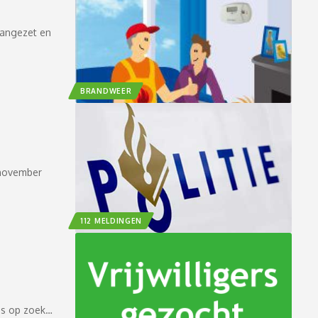
aangezet en
BRANDWEER
 november
112 MELDINGEN
as op zoek…