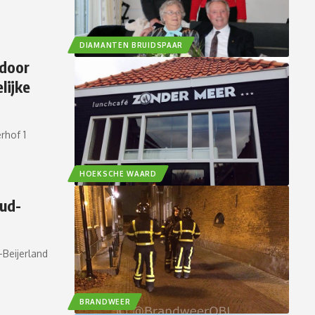
DIAMANTEN BRUIDSPAAR
 door
lijke
rhof 1
HOEKSCHE WAARD
Oud-
-Beijerland
BRANDWEER