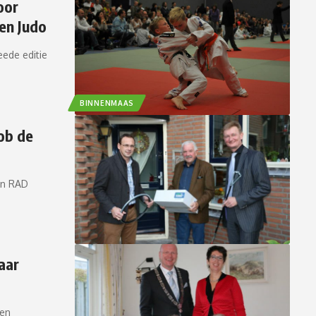
oor
en Judo
ede editie
BINNENMAAS
ob de
an RAD
aar
ten