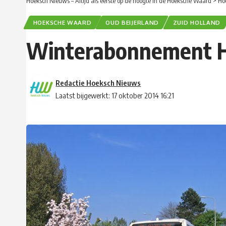
Hoeksch Nieuws – Altijd als eerste op de hoogte in de Hoeksche Waard
>
Ho
HOEKSCHE WAARD
OUD BEIJERLAND
ZUID HOLLAND
Winterabonnement H
Redactie Hoeksch Nieuws
Laatst bijgewerkt: 17 oktober 2014 16:21