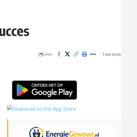
ucces
1 min lezen
Delen