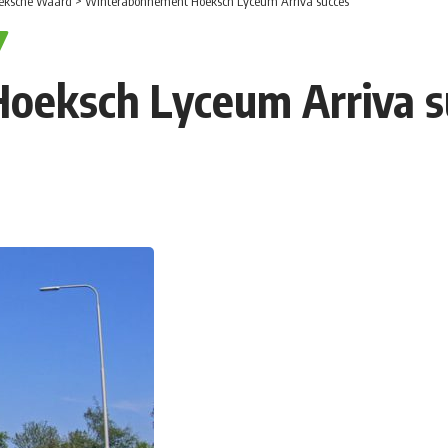
eksche Waard
>
Winterabonnement Hoeksch Lyceum Arriva succes
oeksch Lyceum Arriva s