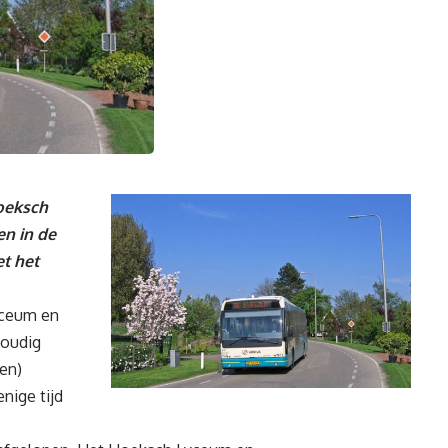
oeksch
en in de
t het
yceum en
voudig
en)
enige tijd