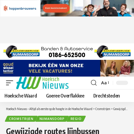
Aa
Lettergrootte
aanpassen
Hoeksche Waard
Goeree Overflakkee
Drechtsteden
Hoeksch Nieuws – Altijd als eerste op de hoogte in de Hoeksche Waard
>
Cromstrijen
>
Gewijzigde routes lijnbussen Numansdorp vanwege vernieuwde winkelstraat.
CROMSTRIJEN
NUMANSDORP
REGIO
Gewijzigde routes lijnbussen