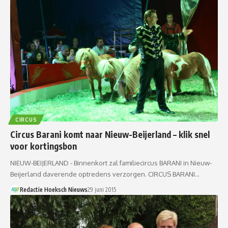
CIRCUS
Circus Barani komt naar Nieuw-Beijerland – klik snel
voor kortingsbon
NIEUW-BEIJERLAND - Binnenkort zal familiecircus BARANI in Nieuw-
Beijerland daverende optredens verzorgen. CIRCUS BARANI…
Redactie Hoeksch Nieuws
29 juni 2015