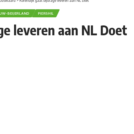
udswaard
>
Korendijk gaat bijdrage leveren aan NL Doet
EUW-BEIJERLAND
PIERSHIL
age leveren aan NL Doet