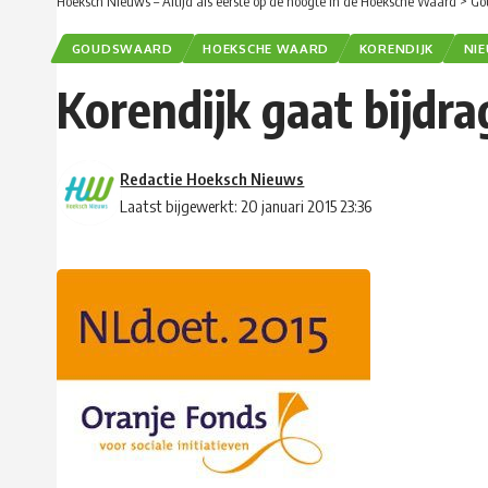
Hoeksch Nieuws – Altijd als eerste op de hoogte in de Hoeksche Waard
>
Go
GOUDSWAARD
HOEKSCHE WAARD
KORENDIJK
NI
Korendijk gaat bijdr
Redactie Hoeksch Nieuws
Laatst bijgewerkt: 20 januari 2015 23:36