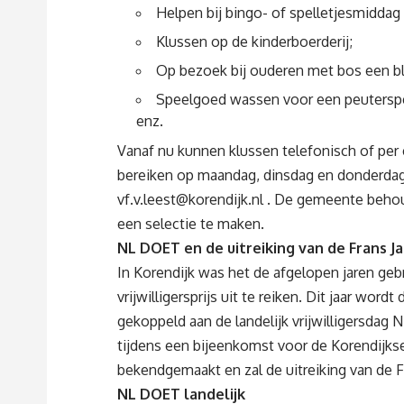
Helpen bij bingo- of spelletjesmiddag
Klussen op de kinderboerderij;
Op bezoek bij ouderen met bos een 
Speelgoed wassen voor een peuterspe
enz.
Vanaf nu kunnen klussen telefonisch of per e
bereiken op maandag, dinsdag en donderda
vf.v.leest@korendijk.nl
. De gemeente behoud
een selectie te maken.
NL DOET en de uitreiking van de Frans Jan
In Korendijk was het de afgelopen jaren gebr
vrijwilligersprijs uit te reiken. Dit jaar word
gekoppeld aan de landelijk vrijwilligersdag
tijdens een bijeenkomst voor de Korendijkse
bekendgemaakt en zal de uitreiking van de Fr
NL DOET landelijk