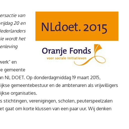
gersactie van
vrijdag 20 en
Nederlanders
ie wordt het
menleving
werk” en
 de gemeente
n aan NL DOET. Op donderdagmiddag 19 maart 2015,
ijkse gemeentebestuur en de ambtenaren als vrijwilligers
jkse organisaties.
ls stichtingen, verenigingen, scholen, peuterspeelzalen
et gaat om korte klussen van een paar uur. Wij denken