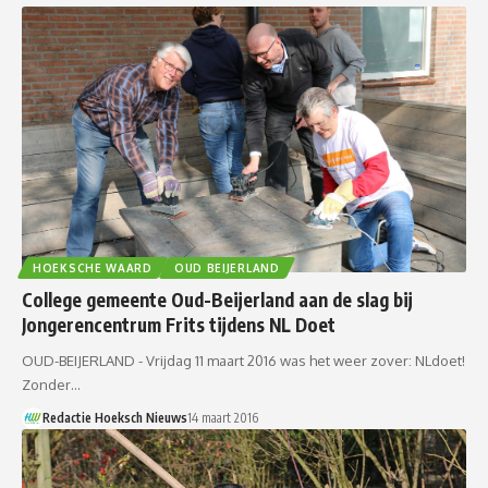
HOEKSCHE WAARD
OUD BEIJERLAND
College gemeente Oud-Beijerland aan de slag bij
Jongerencentrum Frits tijdens NL Doet
OUD-BEIJERLAND - Vrijdag 11 maart 2016 was het weer zover: NLdoet!
Zonder…
Redactie Hoeksch Nieuws
14 maart 2016