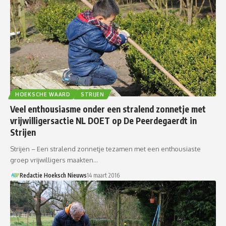
HOEKSCHE WAARD
STRIJEN
Veel enthousiasme onder een stralend zonnetje met
vrijwilligersactie NL DOET op De Peerdegaerdt in
Strijen
Strijen – Een stralend zonnetje tezamen met een enthousiaste
groep vrijwilligers maakten…
Redactie Hoeksch Nieuws
14 maart 2016