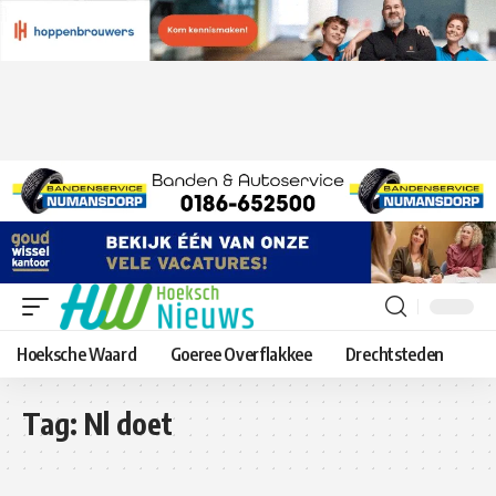
Hoeksche Waard
Goeree Overflakkee
Drechtsteden
Tag:
Nl doet