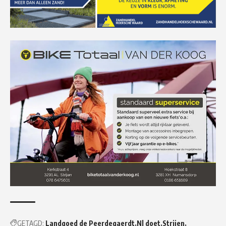
GETAGD:
Landgoed de Peerdegaerdt
Nl doet
Strijen