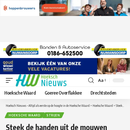
Aa
Lettergrootte
aanpassen
Hoeksche Waard
Goeree Overflakkee
Drechtsteden
Hoeksch Nieuws – Altijd als eerste op de hoogte in de Hoeksche Waard
>
Hoeksche Waard
>
Steek de handen uit de mouwen tijdens NL DOET op De Peerdegaerdt in Strijen
HOEKSCHE WAARD
STRIJEN
Steek de handen uit de mouwen