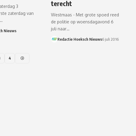
terecht
aterdag 3
rste zaterdag van
Westmaas - Met grote spoed reed
t…
de politie op woensdagavond 6
juli naar…
ch Nieuws
Redactie Hoeksch Nieuws
6 juli 2016
3
4