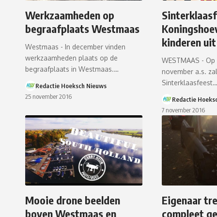
Werkzaamheden op
Sinterklaasf
begraafplaats Westmaas
Koningshoe
kinderen ui
Westmaas - In december vinden
werkzaamheden plaats op de
WESTMAAS - Op z
begraafplaats in Westmaas.…
november a.s. za
Sinterklaasfeest
Redactie Hoeksch Nieuws
25 november 2016
Redactie Hoeks
7 november 2016
Mooie drone beelden
Eigenaar tre
boven Westmaas en
compleet ge