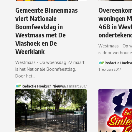
Gemeente Binnenmaas
Overeenko
viert Nationale
woningen M
Boomfeestdag in
46B in Wes
Westmaas met De
onderteken
Vlashoek en De
Westmaas - Op w
Weerklank
is door wethoude
Westmaas - Op woensdag 22 maart
Redactie Hoeks
is het Nationale Boomfeestdag.
1 februari 2017
Door het…
Redactie Hoeksch Nieuws
21 maart 2017