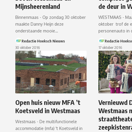
Mijnsheerenland
de deur in 
Binnenmaas - Op zondag 30 oktober
WESTMAAS - Maa
maakte Danny Heijn deze
oktober trof de e
onderstaande mooie…
personenauto in 
Redactie Hoeksch Nieuws
Redactie Hoeks
30 oktober 2016
17 oktober 2016
Open huis nieuw MFA ’t
Vernieuwd D
Koetsveld in Westmaas
Westmaas 
straattheat
Westmaas - De multifunctionele
zeepkistenr
accommodatie (mfa) 't Koetsveld in