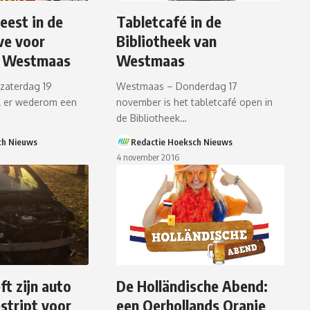
eest in de
Tabletcafé in de
ve voor
Bibliotheek van
t Westmaas
Westmaas
aterdag 19
Westmaas – Donderdag 17
l er wederom een
november is het tabletcafé open in
…
de Bibliotheek…
ch Nieuws
Redactie Hoeksch Nieuws
4 november 2016
ft zijn auto
De Holländische Abend:
stript voor
een Oerhollands Oranje