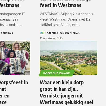
Westmaas
feest in Westmaas
ndagmorgen 17
WESTMAAS - Vrijdag 7 oktober a.s.
igenaar zijn
kleurt Westmaas ‘Oranje’ met De
deze conditie…
Holländische Abend, een…
ch Nieuws
Redactie Hoeksch Nieuws
11 september 2016
HOEKSCHE WAARD
orpsfeest in
Waar een klein dorp
met
groot in kan zijn..
er en
Vermiste jongen uit
ace
Westmaas gelukkig snel