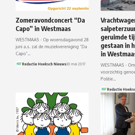
Zomeravondconcert “Da
Vrachtwage
Capo” in Westmaas
salpeterzuu
geruimde ti
WESTMAAS - Op woensdagavond 28
gestaan in 
juni a.s. zal de muziekvereniging “Da
in Westmaa
Capo”…
Redactie Hoeksch Nieuws
30 mei 2017
WESTMAAS - Omda
voorzichtig genoe
Politie…
Redactie Hoeks