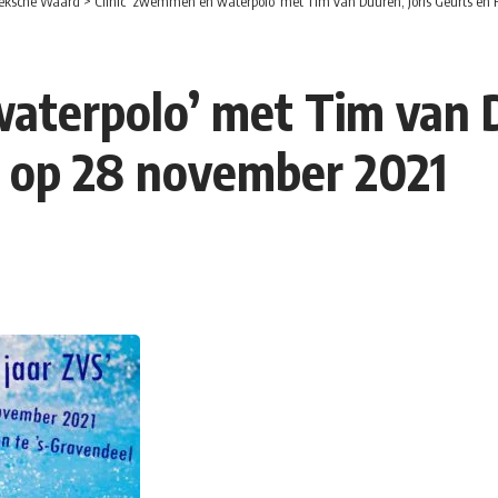
eksche Waard
>
Clinic ‘zwemmen en waterpolo’ met Tim van Duuren, Joris Geurts en
aterpolo’ met Tim van D
 op 28 november 2021