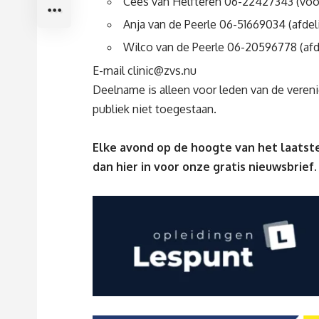
Cees van Hel
fteren
06-22427343
(
voo
Anja van de Peerle
06-51669034
(
afdel
Wilco van de Peerle
06-20596778
(
a
f
d
E-mail
clinic@zvs.nu
Deelname is alleen voor leden van de veren
publiek niet toegestaan.
Elke avond op de hoogte van het laatste
dan
hier
in voor onze gratis nieuwsbrief.