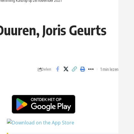
 Flemming Kastrop op 28 november 2021
uuren, Joris Geurts
1 min lezen
Delen