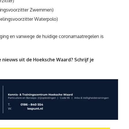
rzitter
)
ings
voorzitter
Z
wemmen)
elingsvoorzitter Waterpolo
)
iging
e
n vanwege de huidige coronamaatregelen is
 nieuws uit de Hoeksche Waard? Schrijf je