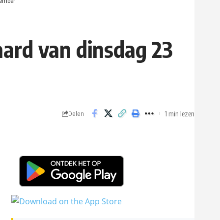
vember
aard van dinsdag 23
1 min lezen
Delen