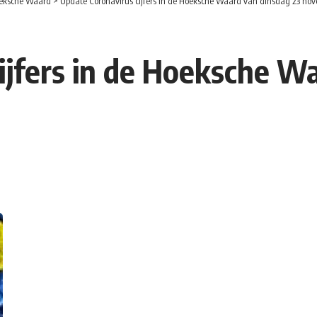
eksche Waard
>
Update Coronavirus cijfers in de Hoeksche Waard van dinsdag 23 no
ijfers in de Hoeksche W