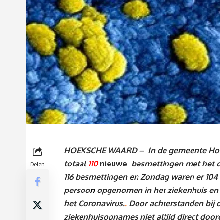
HOEKSCHE WAARD – In de gemeente Hoek
totaal
110
nieuwe
besmettingen met het c
Delen
116 besmettingen en Zondag waren er 104
persoo
n
o
pgenomen in het ziekenhuis en 
het Coronavirus.
.
Door achterstanden bij
ziekenhuisopnames niet altijd direct doo