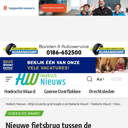
Aa
Lettergrootte
aanpassen
Hoeksche Waard
Goeree Overflakkee
Drechtsteden
Hoeksch Nieuws – Altijd als eerste op de hoogte in de Hoeksche Waard
>
Hoeksche Waard
>
Nieuwe fietsbrug tussen de Groeneweg en Anton Mauvestraat in Oud-Beijerland in gebruik genomen
HOEKSCHE WAARD
Nieuwe fietsbrug tussen de