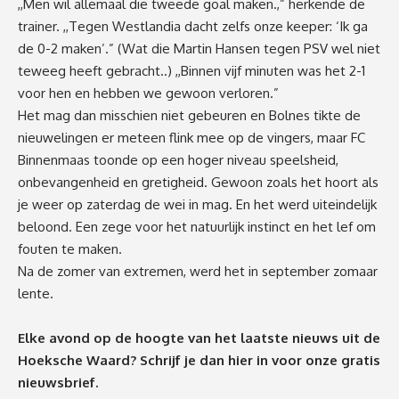
,,Men wil allemaal die tweede goal maken.,” herkende de
trainer. ,,Tegen Westlandia dacht zelfs onze keeper: ‘Ik ga
de 0-2 maken’.” (Wat die Martin Hansen tegen PSV wel niet
teweeg heeft gebracht..) ,,Binnen vijf minuten was het 2-1
voor hen en hebben we gewoon verloren.”
Het mag dan misschien niet gebeuren en Bolnes tikte de
nieuwelingen er meteen flink mee op de vingers, maar FC
Binnenmaas toonde op een hoger niveau speelsheid,
onbevangenheid en gretigheid. Gewoon zoals het hoort als
je weer op zaterdag de wei in mag. En het werd uiteindelijk
beloond. Een zege voor het natuurlijk instinct en het lef om
fouten te maken.
Na de zomer van extremen, werd het in september zomaar
lente.
Elke avond op de hoogte van het laatste nieuws uit de
Hoeksche Waard? Schrijf je dan
hier
in voor onze gratis
nieuwsbrief.