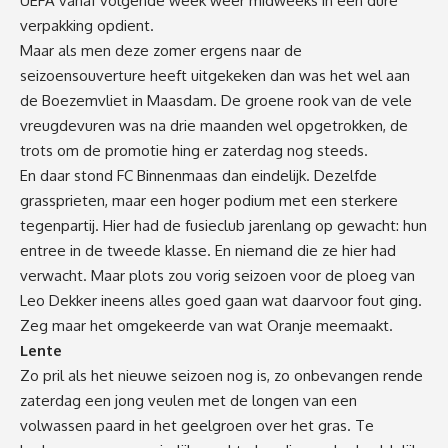
UEFA vanaf volgende week weer midweeks in een dure
verpakking opdient.
Maar als men deze zomer ergens naar de
seizoensouverture heeft uitgekeken dan was het wel aan
de Boezemvliet in Maasdam. De groene rook van de vele
vreugdevuren was na drie maanden wel opgetrokken, de
trots om de promotie hing er zaterdag nog steeds.
En daar stond FC Binnenmaas dan eindelijk. Dezelfde
grassprieten, maar een hoger podium met een sterkere
tegenpartij. Hier had de fusieclub jarenlang op gewacht: hun
entree in de tweede klasse. En niemand die ze hier had
verwacht. Maar plots zou vorig seizoen voor de ploeg van
Leo Dekker ineens alles goed gaan wat daarvoor fout ging.
Zeg maar het omgekeerde van wat Oranje meemaakt.
Lente
Zo pril als het nieuwe seizoen nog is, zo onbevangen rende
zaterdag een jong veulen met de longen van een
volwassen paard in het geelgroen over het gras. Te