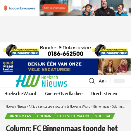
Aa
Lettergrootte
aanpassen
Hoeksche Waard
Goeree Overflakkee
Drechtsteden
Hoeksch Nieuws – Altijd als eerste op de hoogte in de Hoeksche Waard
>
Binnenmaas
>
Column: FC Binnenmaas toonde het lef om fouten te maken
BINNENMAAS
COLUMN
HOEKSCHE WAARD
VOETBAL
Column: FC Binnenmaas toonde het