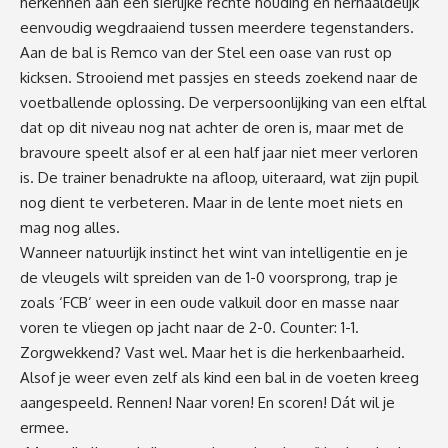
herkennen aan een sierlijke rechte houding en herhaaldelijk
eenvoudig wegdraaiend tussen meerdere tegenstanders.
Aan de bal is Remco van der Stel een oase van rust op
kicksen. Strooiend met passjes en steeds zoekend naar de
voetballende oplossing. De verpersoonlijking van een elftal
dat op dit niveau nog nat achter de oren is, maar met de
bravoure speelt alsof er al een half jaar niet meer verloren
is. De trainer benadrukte na afloop, uiteraard, wat zijn pupil
nog dient te verbeteren. Maar in de lente moet niets en
mag nog alles.
Wanneer natuurlijk instinct het wint van intelligentie en je
de vleugels wilt spreiden van de 1-0 voorsprong, trap je
zoals ‘FCB’ weer in een oude valkuil door en masse naar
voren te vliegen op jacht naar de 2-0. Counter: 1-1.
Zorgwekkend? Vast wel. Maar het is die herkenbaarheid.
Alsof je weer even zelf als kind een bal in de voeten kreeg
aangespeeld. Rennen! Naar voren! En scoren! Dát wil je
ermee.