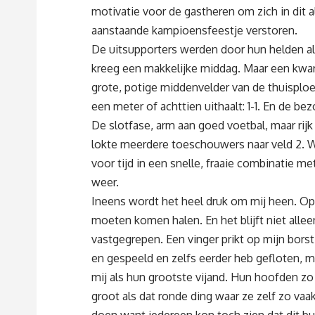
motivatie voor de gastheren om zich in dit 
aanstaande kampioensfeestje verstoren.
De uitsupporters werden door hun helden al 
kreeg een makkelijke middag. Maar een kwart
grote, potige middenvelder van de thuisploeg 
een meter of achttien uithaalt: 1-1. En de 
De slotfase, arm aan goed voetbal, maar rij
lokte meerdere toeschouwers naar veld 2. W
voor tijd in een snelle, fraaie combinatie m
weer.
Ineens wordt het heel druk om mij heen. Op
moeten komen halen. En het blijft niet alle
vastgegrepen. Een vinger prikt op mijn borst
en gespeeld en zelfs eerder heb gefloten, me
mij als hun grootste vijand. Hun hoofden zo 
groot als dat ronde ding waar ze zelf zo vaa
doen want iedereen kon toch zien dat dit b