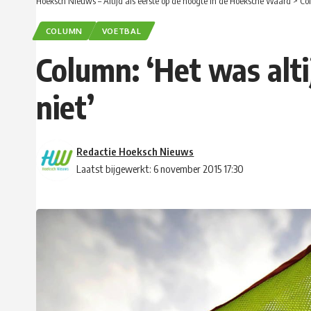
Hoeksch Nieuws – Altijd als eerste op de hoogte in de Hoeksche Waard
>
Co
COLUMN
VOETBAL
Column: ‘Het was alti
niet’
Redactie Hoeksch Nieuws
Laatst bijgewerkt: 6 november 2015 17:30