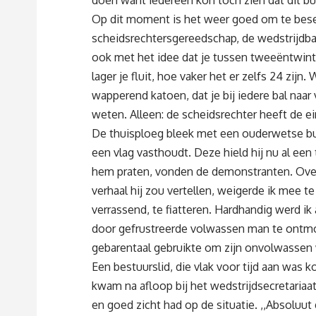
Op dit moment is het weer goed om te beseff
scheidsrechtersgereedschap, de wedstrijdba
ook met het idee dat je tussen tweeëntwinti
lager je fluit, hoe vaker het er zelfs 24 zijn.
wapperend katoen, dat je bij iedere bal naar 
weten. Alleen: de scheidsrechter heeft de ei
De thuisploeg bleek met een ouderwetse buit
een vlag vasthoudt. Deze hield hij nu al ee
hem praten, vonden de demonstranten. Over
verhaal hij zou vertellen, weigerde ik mee t
verrassend, te fiatteren. Hardhandig werd i
door gefrustreerde volwassen man te ontmoe
gebarentaal gebruikte om zijn onvolwassen 
Een bestuurslid, die vlak voor tijd aan wa
kwam na afloop bij het wedstrijdsecretariaat
en goed zicht had op de situatie. ,,Absoluut g