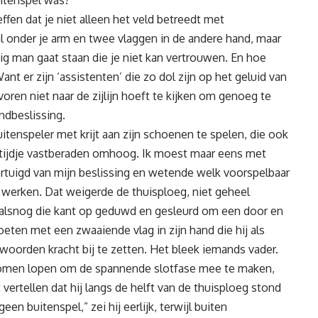
en dat je niet alleen het veld betreedt met
l onder je arm en twee vlaggen in de andere hand, maar
g man gaat staan die je niet kan vertrouwen. En hoe
 Want er zijn ‘assistenten’ die zo dol zijn op het geluid van
voren niet naar de zijlijn hoeft te kijken om genoeg te
ndbeslissing.
enspeler met krijt aan zijn schoenen te spelen, die ook
n tijdje vastberaden omhoog. Ik moest maar eens met
tuigd van mijn beslissing en wetende welk voorspelbaar
e werken. Dat weigerde de thuisploeg, niet geheel
k alsnog die kant op geduwd en gesleurd om een door en
ten met een zwaaiende vlag in zijn hand die hij als
woorden kracht bij te zetten. Het bleek iemands vader.
s komen lopen om de spannende slotfase mee te maken,
 vertellen dat hij langs de helft van de thuisploeg stond
een buitenspel,” zei hij eerlijk, terwijl buiten