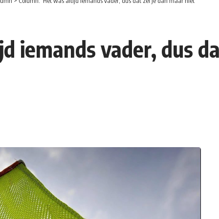
lumn
>
Column: ‘Het was altijd iemands vader, dus dat zei je dan maar niet’
jd iemands vader, dus da