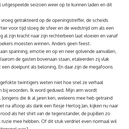
al uitgespeelde seizoen weer op te kunnen laden en dit
vroeg getrakteerd op de openingstreffer, de scheids
ier voor tijd sloeg de sfeer en de wedstrijd om als een
al zijn kracht naar zijn rechterbeen laat vloeien en vanaf
bezoekers moesten winnen. Anders geen feest.
k aan spanning, emotie en op en neer golvende aanvallen,
aarom de gasten bovenaan staan, etaleerden zij vlak
et een doelpunt als beloning. En daar zijn de megafoons
gefokte twintigers weten niet hoe snel ze verhaal
en bij woorden. Ik word geduwd. Mijn arm wordt
. Jongens die ik al jaren ken, weleens mee heb getraind
t na afloop als dank een flesje Hertog Jan, kijken nu naar
rood als het shirt van de tegenstander, de pupillen zo
k ruzie mee hebben. Of dit stuk verdriet even normaal wil
uitenspel was?