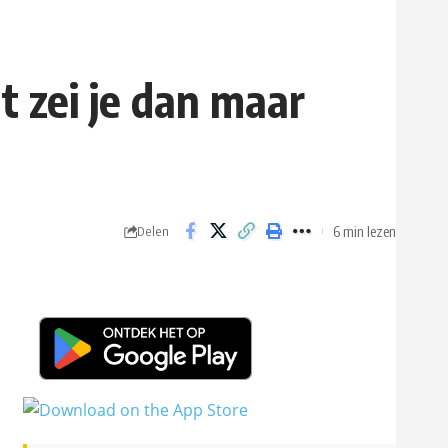
t zei je dan maar
6 min lezen
Delen