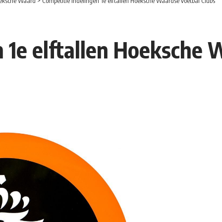
eksche Waard
>
Competitie indelingen 1e elftallen Hoeksche Waardse voetbal Clubs
n 1e elftallen Hoeksche 