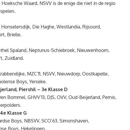
de Hoeksche Waard. NSVV is de enige die niet in de regio
 spelen.
onselersdijk, Die Haghe, Westlandia, Rijsoord,
t, Brielle.
Kethel Spaland, Neptunus-Schiebroek, Nieuwenhoorn,
ft, Zuidland.
rabbendijke, MZC’11, NSVV, Nieuwdorp, Oostkapelle,
olense Boys, Yerseke.
erland, Piershil – 3e Klasse D
 Den Bommel, GHVV’13, DJS, OVV, Oud-Beijerland, Pernis,
erpolders.
4e Klasse G
rdse Boys, NBSVV, SCO’63, Simonshaven,
se Boys, Hekelingen.