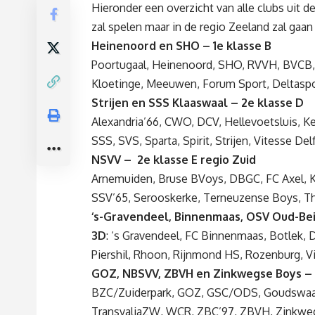
Hieronder een overzicht van alle clubs uit 
zal spelen maar in de regio Zeeland zal gaan
Heinenoord en SHO – 1e klasse B
Poortugaal, Heinenoord, SHO, RVVH, BVCB, H
Kloetinge, Meeuwen, Forum Sport, Deltaspor
Strijen en SSS Klaaswaal – 2e klasse D
Alexandria’66, CWO, DCV, Hellevoetsluis, 
SSS, SVS, Sparta, Spirit, Strijen, Vitesse Del
NSVV – 2e klasse E regio Zuid
Arnemuiden, Bruse BVoys, DBGC, FC Axel, K
SSV’65, Serooskerke, Terneuzense Boys, Th
‘s-Gravendeel, Binnenmaas, OSV Oud-Beij
3D
: ‘s Gravendeel, FC Binnenmaas, Botlek,
Piershil, Rhoon, Rijnmond HS, Rozenburg, Vi
GOZ, NBSVV, ZBVH en Zinkwegse Boys – 
BZC/Zuiderpark, GOZ, GSC/ODS, Goudswaa
TransvaliaZW, WCR, ZBC’97, ZBVH, Zinkweg