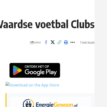
Waardse voetbal Clubs
1 min lezen
Delen