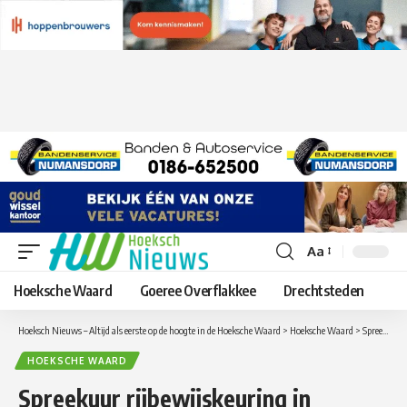
Aa
Lettergrootte
aanpassen
Hoeksche Waard
Goeree Overflakkee
Drechtsteden
Hoeksch Nieuws – Altijd als eerste op de hoogte in de Hoeksche Waard
>
Hoeksche Waard
>
Spreekuur rijbewijskeuring in Puttershoek
HOEKSCHE WAARD
Spreekuur rijbewijskeuring in