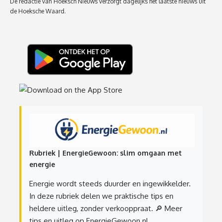
De redactie van Hoeksch Nieuws verzorgt dagelijks het laatste nieuws uit
de Hoeksche Waard.
Rubriek | EnergieGewoon: slim omgaan met
energie
Energie wordt steeds duurder en ingewikkelder.
In deze rubriek delen we praktische tips en
heldere uitleg, zonder verkooppraat.
🔎 Meer
tips en uitleg op EnergieGewoon.nl