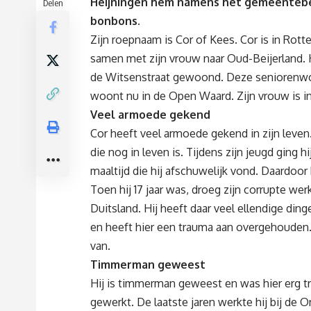
Heijningen hem namens het gemeentebe
Delen
bonbons.
Zijn roepnaam is Cor of Kees. Cor is in Rot
samen met zijn vrouw naar Oud-Beijerland. H
de Witsenstraat gewoond. Deze seniorenw
woont nu in de Open Waard. Zijn vrouw is i
Veel armoede gekend
Cor heeft veel armoede gekend in zijn leven. H
die nog in leven is. Tijdens zijn jeugd ging 
maaltijd die hij afschuwelijk vond. Daardoor
Toen hij 17 jaar was, droeg zijn corrupte we
Duitsland. Hij heeft daar veel ellendige di
en heeft hier een trauma aan overgehouden. N
van.
Timmerman geweest
Hij is timmerman geweest en was hier erg tr
gewerkt. De laatste jaren werkte hij bij de 