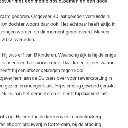
stuur met een mooie bos bloemen en een doos
terdam geboren. Ongeveer 40 jaar geleden verhuisde hij
un dochter woont daar ook. Het echtpaar heeft altijd in
oningen worden op dit moment gerenoveerd. Meneer
n 2022 overleden.
ij was er 1 van 13 kinderen. Waarschijnlijk is hij de enige
hij naar een eethuis voor armen. Daar kreeg hij een warme
 heeft hij een afkeer gekregen tegen kool.
rkgever hem aan de Duitsers over voor tewerkstelling in
ngen gezien en meegemaakt. Hij is ernstig gewond geraakt
u hij aan het dementeren is, heeft hij daar veel last
ots op. Hij heeft in de keukens en meubelmakerij
Oranjeboom brouwerij in Rotterdam, bij de afdeling