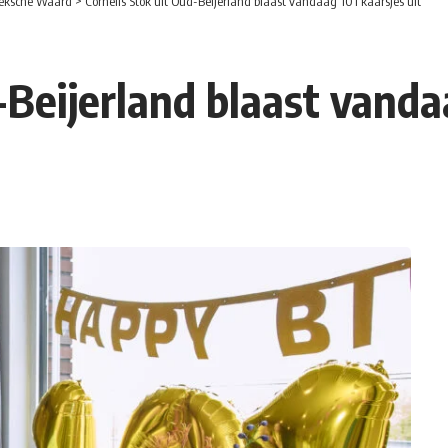
eksche Waard
>
Cornelis Stok uit Oud-Beijerland blaast vandaag 101 kaarsjes uit
-Beijerland blaast vandaa