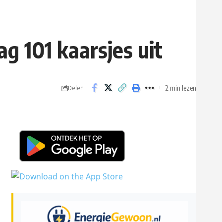
g 101 kaarsjes uit
2 min lezen
Delen