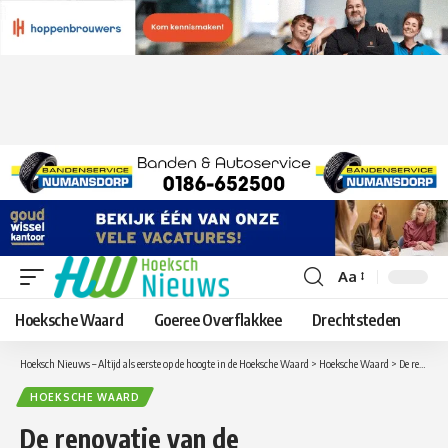
Aa
Lettergrootte
aanpassen
Hoeksche Waard
Goeree Overflakkee
Drechtsteden
Hoeksch Nieuws – Altijd als eerste op de hoogte in de Hoeksche Waard
>
Hoeksche Waard
>
De renovatie van de Heinenoordtunnel A29 : wat zijn de werkzaamheden tot eind 2024?
HOEKSCHE WAARD
De renovatie van de