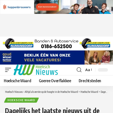
Aa
Lettergrootte
aanpassen
Hoeksche Waard
Goeree Overflakkee
Drechtsteden
Hoeksch Nieuws – Altijd als eerste op de hoogte in de Hoeksche Waard
>
Hoeksche Waard
>
Dagelijks het laatste nieuws uit de Hoeksche Waard in uw mailbox ?
HOEKSCHE WAARD
Dagelijks het laatste nieuws uit de