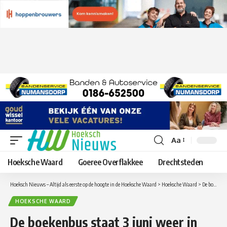
Aa
Lettergrootte
aanpassen
Hoeksche Waard
Goeree Overflakkee
Drechtsteden
Hoeksch Nieuws – Altijd als eerste op de hoogte in de Hoeksche Waard
>
Hoeksche Waard
>
De boekenbus staat 3 juni weer in Maasdam
HOEKSCHE WAARD
De boekenbus staat 3 juni weer in