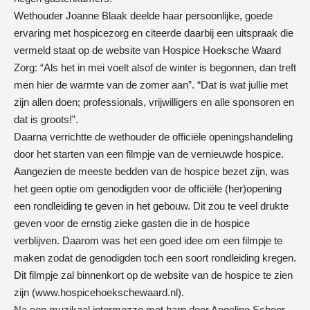
Wethouder Joanne Blaak deelde haar persoonlijke, goede
ervaring met hospicezorg en citeerde daarbij een uitspraak die
vermeld staat op de website van Hospice Hoeksche Waard
Zorg: “Als het in mei voelt alsof de winter is begonnen, dan treft
men hier de warmte van de zomer aan”. “Dat is wat jullie met
zijn allen doen; professionals, vrijwilligers en alle sponsoren en
dat is groots!”.
Daarna verrichtte de wethouder de officiële openingshandeling
door het starten van een filmpje van de vernieuwde hospice.
Aangezien de meeste bedden van de hospice bezet zijn, was
het geen optie om genodigden voor de officiële (her)opening
een rondleiding te geven in het gebouw. Dit zou te veel drukte
geven voor de ernstig zieke gasten die in de hospice
verblijven. Daarom was het een goed idee om een filmpje te
maken zodat de genodigden toch een soort rondleiding kregen.
Dit filmpje zal binnenkort op de website van de hospice te zien
zijn (
www.hospicehoekschewaard.nl
).
Na een muzikaal intermezzo met harp door Angeline Schoor,