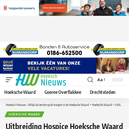
Aa
Lettergrootte
aanpassen
Hoeksche Waard
Goeree Overflakkee
Drechtsteden
Hoeksch Nieuws – Altijd als eerste op de hoogte in de Hoeksche Waard
>
Hoeksche Waard
>
Uitbreiding Hospice Hoeksche Waard officieel geopend
HOEKSCHE WAARD
Uitbreiding Hospice Hoeksche Waard