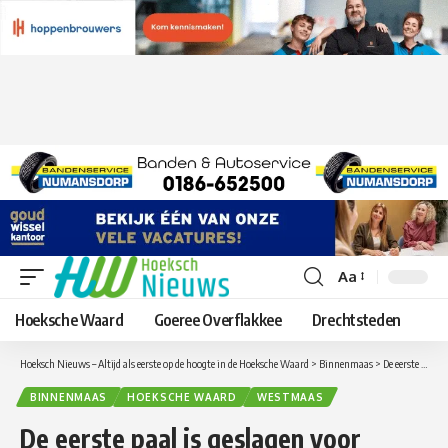
Aa
Lettergrootte
aanpassen
Hoeksche Waard
Goeree Overflakkee
Drechtsteden
Hoeksch Nieuws – Altijd als eerste op de hoogte in de Hoeksche Waard
>
Binnenmaas
>
De eerste paal is geslagen voor multifunctionele accommodatie ’t Koetsveld in Westmaas
BINNENMAAS
HOEKSCHE WAARD
WESTMAAS
De eerste paal is geslagen voor