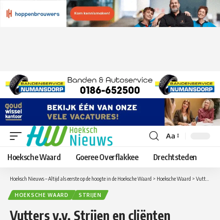
Aa
Lettergrootte
aanpassen
Hoeksche Waard
Goeree Overflakkee
Drechtsteden
Hoeksch Nieuws – Altijd als eerste op de hoogte in de Hoeksche Waard
>
Hoeksche Waard
>
Vutters v.v. Strijen en cliënten Gemiva-SVG Groep Het Molenschaer verrassen Jacqueline
HOEKSCHE WAARD
STRIJEN
Vutters v.v. Strijen en cliënten