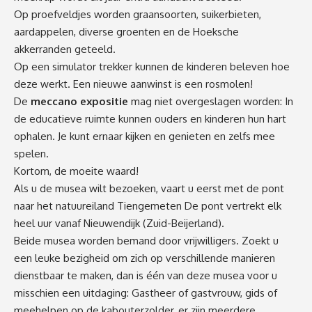
Op proefveldjes worden graansoorten, suikerbieten,
aardappelen, diverse groenten en de Hoeksche
akkerranden geteeld.
Op een simulator trekker kunnen de kinderen beleven hoe
deze werkt. Een nieuwe aanwinst is een rosmolen!
De
meccano expositie
mag niet overgeslagen worden: In
de educatieve ruimte kunnen ouders en kinderen hun hart
ophalen. Je kunt ernaar kijken en genieten en zelfs mee
spelen.
Kortom, de moeite waard!
Als u de musea wilt bezoeken, vaart u eerst met de pont
naar het natuureiland Tiengemeten De pont vertrekt elk
heel uur vanaf Nieuwendijk (Zuid-Beijerland).
Beide musea worden bemand door vrijwilligers. Zoekt u
een leuke bezigheid om zich op verschillende manieren
dienstbaar te maken, dan is één van deze musea voor u
misschien een uitdaging: Gastheer of gastvrouw, gids of
meehelpen op de kabouterzolder, er zijn meerdere