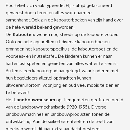
Poortvliet zich vaak typeerde. Hij is altijd gefascineerd
geweest door dieren en alles wat daarmee
samenhangt.Ook zijn de kabouterboeken van zijn hand over
de hele wereld bekend geworden.
De
Kabouters
wonen nog steeds op de kabouterzolder.
Ook originele aquarellen uit diverse kabouterboeken
omringen het kabouterspeelhuis, de kabouterboot en de
voorlees- en knutseltafel. De kinderen kunnen er naar
hartenlust spelen en genieten van alles wat er te zien is.
Buiten is een kabouterpad aangelegd, waar kinderen met
hun begeleiders allerlei opdrachten kunnen
uitvoeren.Kortom: voor jong en oud veel moois te zien en
te beleven!
Het
Landbouwmuseum
op Tiengemeten geeft een beeld
van de landbouwmechanisatie (1920-1955). Diverse
landbouwmachines en landbouwproducten tonen de
ontwikkeling. Aan de suikerbietenteelt en de teelt van
meekrap wordt dit jaar extra aandacht besteed.