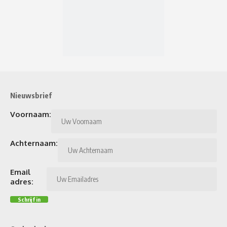
Nieuwsbrief
Voornaam:
Achternaam:
Email
adres: