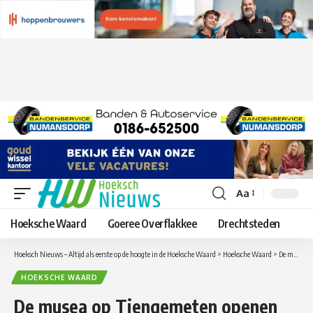
Aa
Lettergrootte
aanpassen
Hoeksche Waard
Goeree Overflakkee
Drechtsteden
Hoeksch Nieuws – Altijd als eerste op de hoogte in de Hoeksche Waard
>
Hoeksche Waard
>
De musea op Tiengemeten openen weer hun deuren!
HOEKSCHE WAARD
De musea op Tiengemeten openen