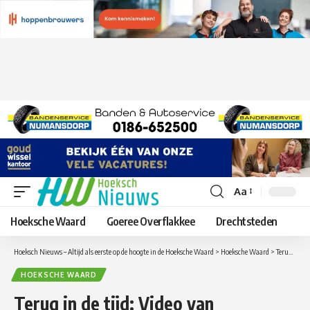
Aa
Lettergrootte
aanpassen
Hoeksche Waard
Goeree Overflakkee
Drechtsteden
Hoeksch Nieuws – Altijd als eerste op de hoogte in de Hoeksche Waard
>
Hoeksche Waard
>
Terug in de tijd: Video van Koninginnedag 2003 in Strijen
HOEKSCHE WAARD
Terug in de tijd: Video van