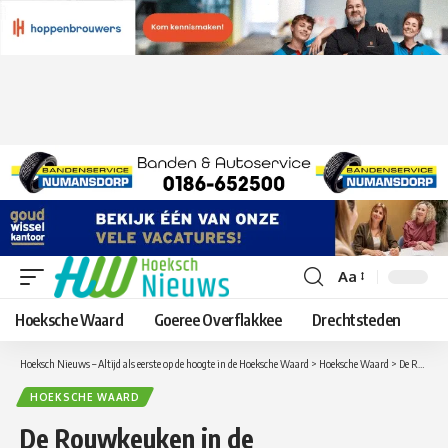
Aa
Lettergrootte
aanpassen
Hoeksche Waard
Goeree Overflakkee
Drechtsteden
Hoeksch Nieuws – Altijd als eerste op de hoogte in de Hoeksche Waard
>
Hoeksche Waard
>
De Rouwkeuken in de Eendrachtskerk in Zuid-Beijerland
HOEKSCHE WAARD
De Rouwkeuken in de