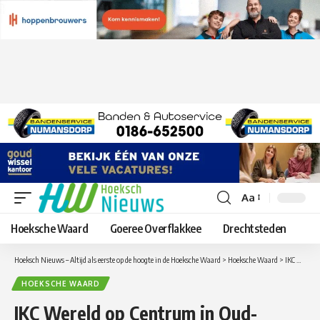
Aa
Lettergrootte
aanpassen
Hoeksche Waard
Goeree Overflakkee
Drechtsteden
Hoeksch Nieuws – Altijd als eerste op de hoogte in de Hoeksche Waard
>
Hoeksche Waard
>
IKC Wereld op Centrum in Oud-Beijerland daagt kinderen uit om meer te bewegen!
HOEKSCHE WAARD
IKC Wereld op Centrum in Oud-