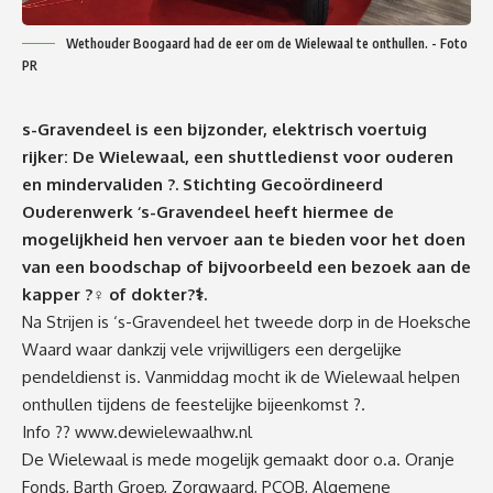
Wethouder Boogaard had de eer om de Wielewaal te onthullen. - Foto
PR
s-Gravendeel is een bijzonder, elektrisch voertuig
rijker: De Wielewaal, een shuttledienst voor ouderen
en mindervaliden
?
. Stichting Gecoördineerd
Ouderenwerk ‘s-Gravendeel heeft hiermee de
mogelijkheid hen vervoer aan te bieden voor het doen
van een boodschap of bijvoorbeeld een bezoek aan de
kapper
?‍♀️
of dokter
?‍⚕️
.
Na Strijen is ‘s-Gravendeel het tweede dorp in de Hoeksche
Waard waar dankzij vele vrijwilligers een dergelijke
pendeldienst is. Vanmiddag mocht ik de Wielewaal helpen
onthullen tijdens de feestelijke bijeenkomst
?
.
Info
??
www.dewielewaalhw.nl
De Wielewaal is mede mogelijk gemaakt door o.a. Oranje
Fonds, Barth Groep, Zorgwaard, PCOB, Algemene