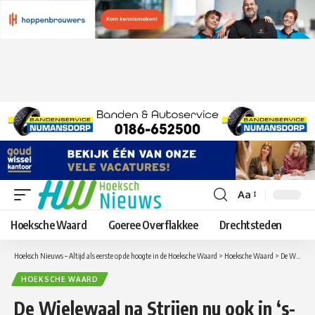
Aa
Lettergrootte
aanpassen
Hoeksche Waard
Goeree Overflakkee
Drechtsteden
Hoeksch Nieuws – Altijd als eerste op de hoogte in de Hoeksche Waard
>
Hoeksche Waard
>
De Wielewaal na Strijen nu ook in ‘s-Gravendeel
HOEKSCHE WAARD
De Wielewaal na Strijen nu ook in ‘s-