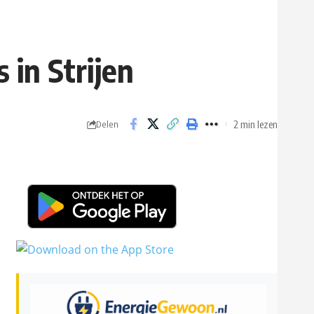
 in Strijen
2 min lezen
Delen