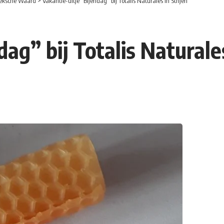
eksche Waard
>
Vakantie-uitje “Bijendag” bij Totalis Naturales in Strijen
ag” bij Totalis Naturales