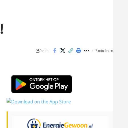
!
3 min lezen
Delen