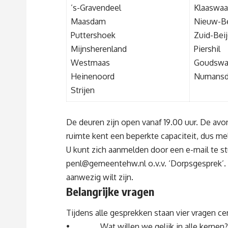
’s-Gravendeel
Klaaswaa
Maasdam
Nieuw-Be
Puttershoek
Zuid-Beij
Mijnsherenland
Piershil
Westmaas
Goudswa
Heinenoord
Numansd
Strijen
De deuren zijn open vanaf 19.00 uur. De avon
ruimte kent een beperkte capaciteit, dus me
U kunt zich aanmelden door een e-mail te st
penl@gemeentehw.nl
o.v.v. ‘Dorpsgesprek’
aanwezig wilt zijn.
Belangrijke vragen
Tijdens alle gesprekken staan vier vragen cen
• Wat willen we gelijk in alle kernen?