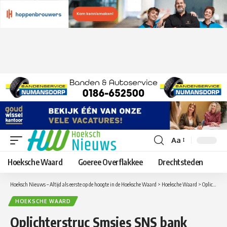
Aa
Lettergrootte
aanpassen
Hoeksche Waard
Goeree Overflakkee
Drechtsteden
Hoeksch Nieuws – Altijd als eerste op de hoogte in de Hoeksche Waard
>
Hoeksche Waard
>
Oplichterstruc Smsjes SNS bank
HOEKSCHE WAARD
Oplichterstruc Smsjes SNS bank